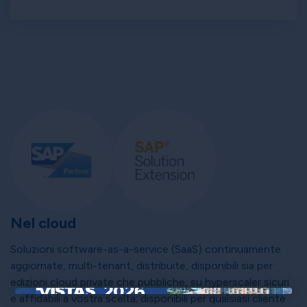
Nel cloud
Soluzioni software-as-a-service (SaaS) continuamente
aggiornate, multi-tenant, distribuite, disponibili sia per
edizioni cloud private che pubbliche, su hyperscaler sicuri
e affidabili a vostra scelta; disponibili per qualsiasi cliente