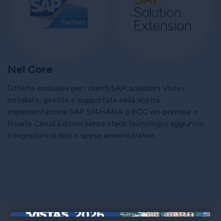
Nel Core
Offerta esclusiva per i clienti SAP: soluzioni Vistex
installate, gestite e supportate nella vostra
implementazione SAP S/4HANA o ECC on-premise o
Private Cloud Edition senza stack tecnologici aggiuntivi,
integrazioni di dati o spese amministrative.