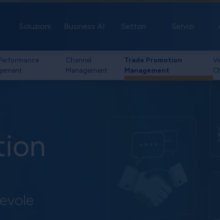
Soluzioni
Business AI
Settori
Servizi
 Performance
Channel
Trade Promotion
V
gement
Management
Management
C
tion
t
tevole