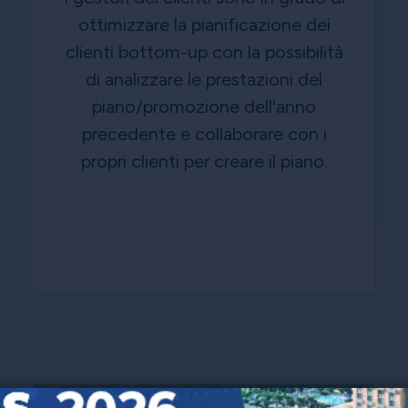
ottimizzare la pianificazione dei
clienti bottom-up con la possibilità
di analizzare le prestazioni del
piano/promozione dell'anno
precedente e collaborare con i
propri clienti per creare il piano.