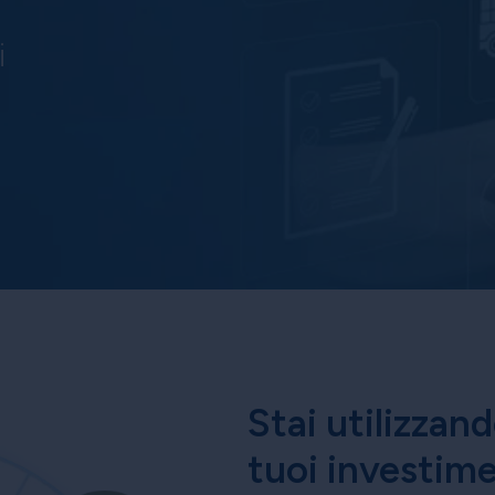
i
Stai utilizzan
tuoi investim