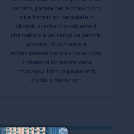
reclami, pagare per le promozioni
sulle transazioni segnalate in
billback, scanback o richieste di
chargeback è più semplice perché i
processi di convalida e
riconciliazione sono automatizzati.
Il retailer/distributore viene
rimborsato tramite pagamenti,
crediti o detrazioni.