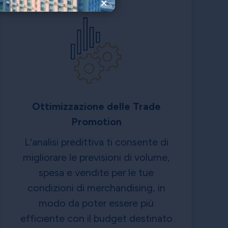
×
Ottimizzazione delle Trade
Promotion
L'analisi predittiva ti consente di
migliorare le previsioni di volume,
spesa e vendite per le tue
condizioni di merchandising, in
modo da poter essere più
efficiente con il budget destinato