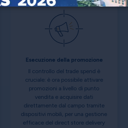
Esecuzione della promozione
Il controllo del trade spend è
cruciale: è ora possibile attivare
promozioni a livello di punto
vendita e acquisire dati
direttamente dal campo tramite
dispositivi mobili, per una gestione
efficace del direct store delivery