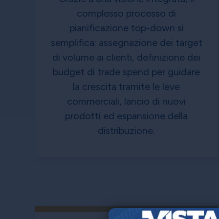
complesso processo di
pianificazione top-down si
semplifica: assegnazione dei target
di volume ai clienti, definizione dei
budget di trade spend per guidare
la crescita tramite le leve
commerciali, lancio di nuovi
prodotti ed espansione della
distribuzione.