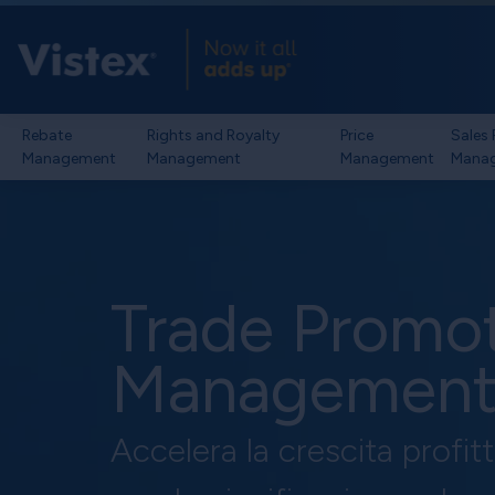
Rebate
Rights and Royalty
Price
Sales
Management
Management
Management
Mana
Trade Promo
Managemen
Accelera la crescita profit