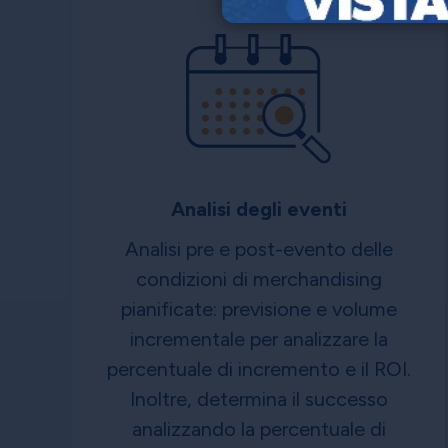
Analisi degli eventi
Analisi pre e post-evento delle
condizioni di merchandising
pianificate: previsione e volume
incrementale per analizzare la
percentuale di incremento e il ROI.
Inoltre, determina il successo
analizzando la percentuale di