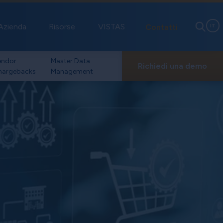
Azienda
Risorse
VISTAS
Contatti
IT
endor
Master Data
Richiedi una demo
hargebacks
Management