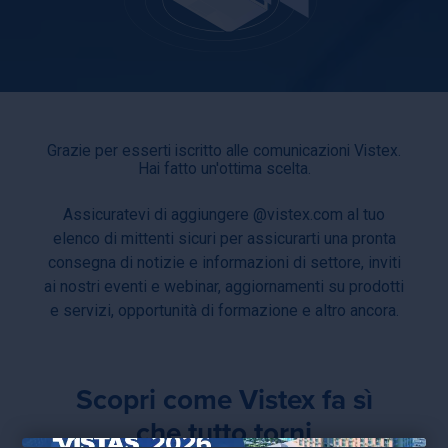
Grazie per esserti iscritto alle comunicazioni Vistex.
Hai fatto un'ottima scelta.
Assicuratevi di aggiungere @vistex.com al tuo
elenco di mittenti sicuri per assicurarti una pronta
consegna di notizie e informazioni di settore, inviti
ai nostri eventi e webinar, aggiornamenti su prodotti
e servizi, opportunità di formazione e altro ancora.
Scopri come Vistex fa sì
che tutto torni