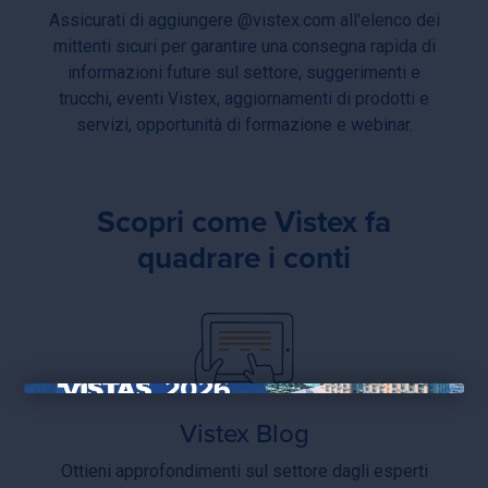
Assicurati di aggiungere @vistex.com all'elenco dei
mittenti sicuri per garantire una consegna rapida di
informazioni future sul settore, suggerimenti e
trucchi, eventi Vistex, aggiornamenti di prodotti e
servizi, opportunità di formazione e webinar.
Scopri come Vistex fa
quadrare i conti
×
Vistex Blog
Ottieni approfondimenti sul settore dagli esperti