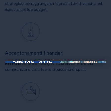
strategico per raggiungere i tuoi obiettivi di vendita nel
rispetto del tuo budget.
Accantonamenti finanziari
Elimina le zone d'ombra grazie alla precisione e alla
×
comprensione delle tue reali passività di spesa.