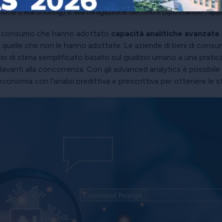
ione (nearshoring) e alla mitigazione dei rischi (spostando l'app
di consumo che hanno adottato
capacità analitiche avanzate
 quelle che non le hanno adottate. Le aziende di beni di consu
zio di stima semplificato basato sul giudizio umano a una pratica 
avanti alla concorrenza. Con gli advanced analytics è possibile c
onomia con l'analisi predittiva e prescrittiva per ottenere le s