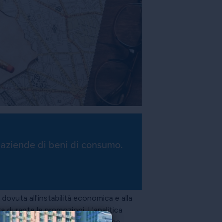
le aziende di beni di consumo.
o dovuta all'instabilità economica e alla
ta durante le promozioni. L'analitica
essario prendere in considerazione