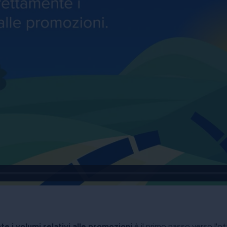
 i volumi relativi alle promozioni
è il primo passo verso l'o