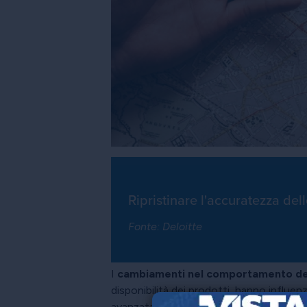
Ripristinare l'accuratezza del
Fonte: Deloitte
I
cambiamenti nel comportamento de
disponibilità dei prodotti, hanno influen
avanzata è solo una componente di una 