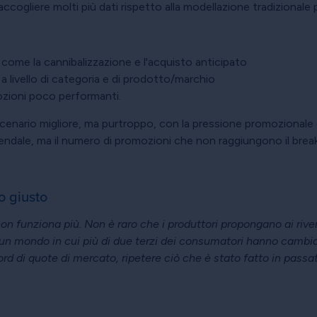
ccogliere molti più dati rispetto alla modellazione tradizionale 
i come la cannibalizzazione e l'acquisto anticipato
a livello di categoria e di prodotto/marchio
ozioni poco performanti.
scenario migliore, ma purtroppo, con la pressione promozionale de
iendale, ma il numero di promozioni che non raggiungono il break
o giusto
 funziona più. Non è raro che i produttori propongano ai rive
 un mondo in cui più di due terzi dei consumatori hanno cambiato
rd di quote di mercato, ripetere ciò che è stato fatto in passat