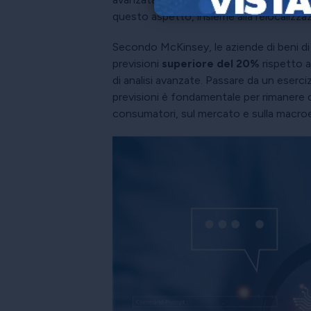
questo aspetto, insieme alla relocalizzaz
Secondo McKinsey, le aziende di beni 
previsioni
superiore del 20%
rispetto a
di analisi avanzate. Passare da un eserci
previsioni è fondamentale per rimanere d
consumatori, sul mercato e sulla macroec