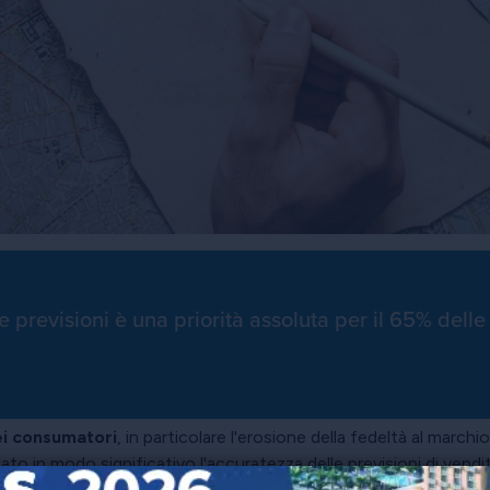
le previsioni è una priorità assoluta per il 65% del
i consumatori
, in particolare l'erosione della fedeltà al marchi
zato in modo significativo l'accuratezza delle previsioni di vendi
più ampia revisione della catena di approvvigionamento. È nec