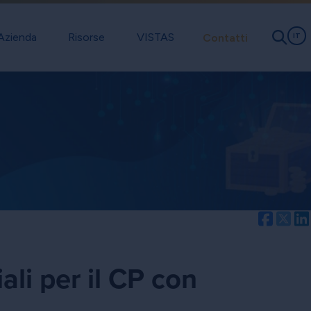
Azienda
Risorse
VISTAS
Contatti
IT
Facebo
Twi
li per il CP con