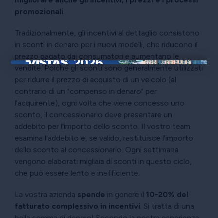
promozionali
.
Tradizionalmente, gli incentivi al dettaglio consistono
in sconti in denaro per i nuovi modelli, che riducono il
prezzo pagato dai consumatori e aumentano le
vendite. Poiché gli sconti sono generalmente utilizzati
×
per ridurre il prezzo di acquisto di un veicolo (al
contrario di un "compenso in denaro" per
l'acquirente), ogni volta che viene concesso uno
sconto, il concessionario deve presentare un
addebito per l'importo dello sconto. Il vostro team
esamina l'addebito e, se valido, restituisce l'importo
dello sconto al concessionario. Ogni settimana
vengono elaborati migliaia di sconti in questo ciclo,
che può essere lento e inefficiente.
La vostra azienda
spende
in genere il
10-20% del
fatturato complessivo in incentivi
. Si tratta di una
bella somma di denaro! Secondo la nostra esperienza,