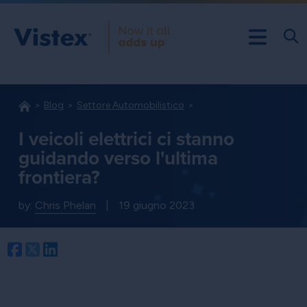
Blog
Settore Automobilistico
I veicoli elettrici ci stanno
guidando verso l'ultima
frontiera?
by:
Chris Phelan
|
19 giugno 2023
Facebook
Twitter
LinkedIn