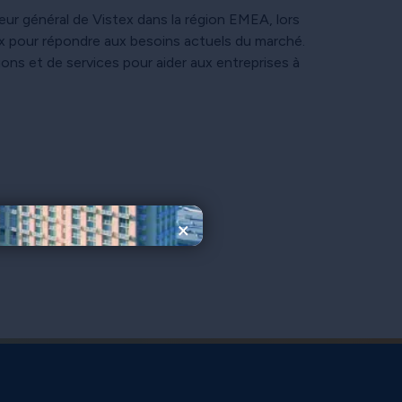
r général de Vistex dans la région EMEA, lors
x pour répondre aux besoins actuels du marché.
s et de services pour aider aux entreprises à
×