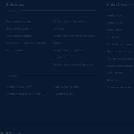
Solutions
Industries
Processus
Agriculture
Gestion des rabais
Gestion des droits et des
Automobile
Gestion des prix
royalties
L’industrie
Gestion des canaux
Gestion des performances des
chimique
Demande de remboursement
ventes
Secteur des biens
fournisseur
Gestion des promotions
de consommation
distributeur
Commerce de détai
Gestion des données de base
Haute technologie
Gestion des
Produits
licences
Solutions pour SAP
Analyse du marché
Sciences de la vie
Solutions cloud pour tout ERP
IA commerciale