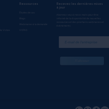
Ressources
Recevez les dernières mises
à jour
Études de cas
Abonnez-vous à nos e-mails pour être
Blogs
informé de la disponibilité de nouvelles
ressources et des prochains webinaires et
Webinaires à la demande
événements.
de Vistex
VISTAS
*
S'abonner