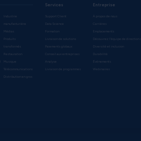
Services
Entreprise
Industrie
Support Client
À propos de nous
manufacturière
Data Science
Carrières
Médias
Formation
Emplacements
Produits
Livraison de solutions
Découvrez l’équipe de direction 
transformés
Paiements globaux
Diversité et inclusion
Restauration
Conseil aux entreprises
Durabilité
l
Musique
Analyse
Événements
Télécommunications
Livraison de programmes
Webinaires
Distribution en gros