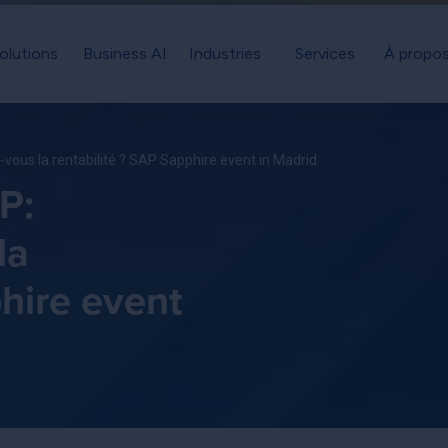
olutions
Business AI
Industries
Services
À propos
us la rentabilité ? SAP Sapphire event in Madrid
P:
la
phire event