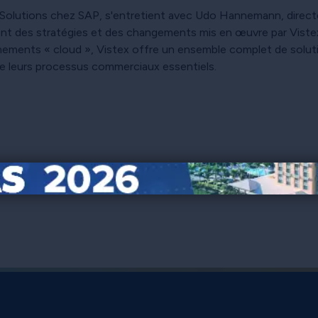
lutions chez SAP, s'entretient avec Udo Hannemann, directeu
tent des stratégies et des changements mis en œuvre par Viste
ments « cloud », Vistex offre un ensemble complet de solution
de leurs processus commerciaux essentiels.