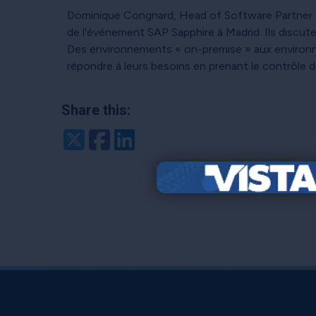
Dominique Congnard, Head of Software Partner So
de l'événement SAP Sapphire à Madrid. Ils discu
Des environnements « on-premise » aux environne
répondre à leurs besoins en prenant le contrôle 
Share this:
Twitter
Facebook
LinkedIn