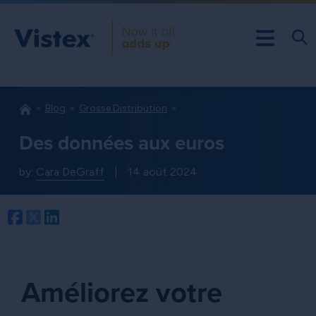
Blog
Grosse Distribution
Des données aux euros
by:
Cara DeGraff
|
14 août 2024
Facebook
Twitter
LinkedIn
Améliorez votre