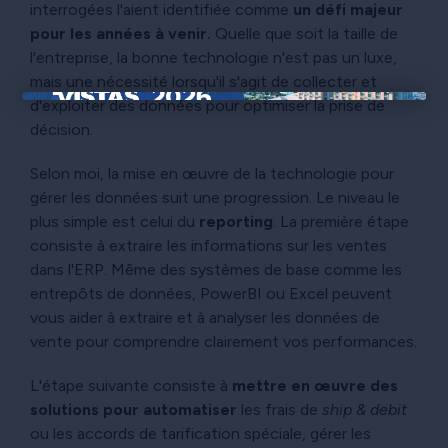
interrogées l'aient identifiée comme
un défi majeur
pour les années à venir.
Quelle que soit la taille de
l'entreprise, la bonne technologie n'est pas un luxe,
mais une nécessité lorsqu'il s'agit de collecter et
d'exploiter des données pour optimiser la prise de
×
décision.
Selon moi, la mise en œuvre de la technologie pour
gérer les données suit une progression. Le niveau le
plus simple est celui du
reporting
. La première étape
consiste à extraire les informations sur les ventes
dans l'ERP. Même des systèmes de base comme les
entrepôts de données, PowerBI ou Excel peuvent
vous aider à extraire et à analyser les données de
vente pour comprendre clairement vos performances.
L'étape suivante consiste à
mettre en œuvre des
solutions pour automatiser
les frais de
ship & debit
ou les accords de tarification spéciale, gérer les