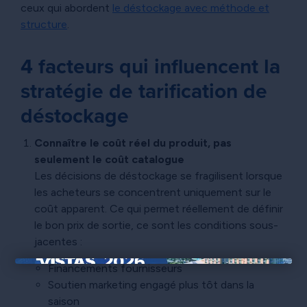
ceux qui abordent
le déstockage avec méthode et
structure
.
4 facteurs qui influencent la
stratégie de tarification de
déstockage
Connaître le coût réel du produit, pas
seulement le coût catalogue
Les décisions de déstockage se fragilisent lorsque
les acheteurs se concentrent uniquement sur le
coût apparent. Ce qui permet réellement de définir
le bon prix de sortie, ce sont les conditions sous-
jacentes :
Financements fournisseurs
×
Soutien marketing engagé plus tôt dans la
saison