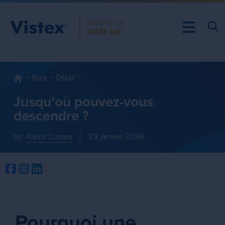
Blog
Détail
Jusqu’où pouvez-vous
descendre ?
by:
Alexa Correa
|
29 janvier 2026
Facebook
Twitter
LinkedIn
Pourquoi une