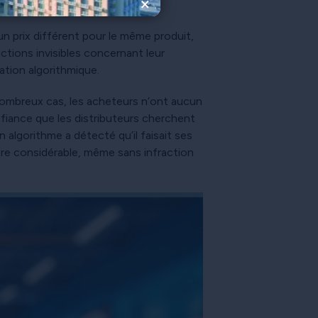
×
ntement.
 un prix différent pour le même produit,
ctions invisibles concernant leur
ation algorithmique.
nombreux cas, les acheteurs n’ont aucun
nfiance que les distributeurs cherchent
 algorithme a détecté qu’il faisait ses
tre considérable, même sans infraction