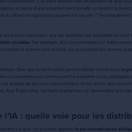
nt l’exploitation. L’IA peut déduire non seulement ce que nou
rgence à cause d’une situation personnelle ou revient à plusieu
t-il utiliser ce signal pour augmenter les prix ? Techniquement,
 aussi impartiaux que les données sur lesquelles ils sont entr
lités sociales
. Par exemple, les consommateurs à faible reven
accepter le premier prix affiché, ce qui pourrait les amener à pa
teurs. Bien que la tarification personnalisée soit encore large
n des consommateurs commencent à examiner si ces pratiques s
on sur la prise de décision algorithmique et les droits des con
es. Aux États-Unis, certains législateurs se demandent si la tar
l’IA : quelle voie pour les distri
adoptent ce que l’on pourrait appeler
la personnalisation éthiq