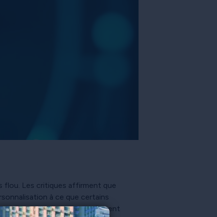
 flou. Les critiques affirment que
ersonnalisation à ce que certains
sommateurs ne sont pas seulement