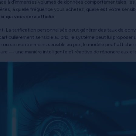
râce à d’immenses volumes de données comportementales, les
tes, à quelle fréquence vous achetez, quelle est votre sensibil
rix qui vous sera affiché
.
dent. La tarification personnalisée peut générer des taux de con
 particulièrement sensible au prix, le système peut lui proposer u
e ou se montre moins sensible au prix, le modèle peut afficher u
ure — une manière intelligente et réactive de répondre aux clien