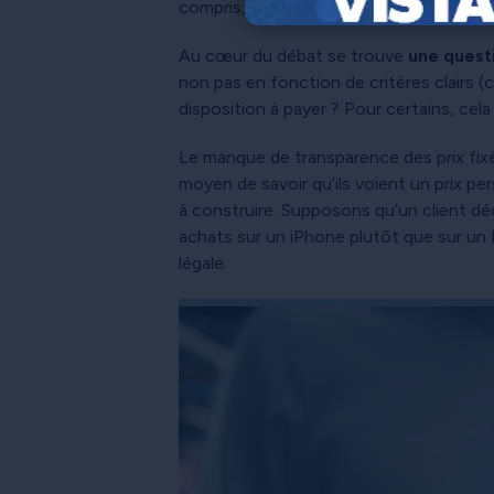
compris, mais aussi observés, mesurés 
Au cœur du débat se trouve
une quest
non pas en fonction de critères clairs (
disposition à payer ? Pour certains, cel
Le manque de transparence des prix fix
moyen de savoir qu’ils voient un prix pe
à construire. Supposons qu’un client déc
achats sur un iPhone plutôt que sur un 
légale.