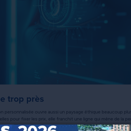
e trop près
ion personnalisée ouvre aussi un paysage éthique beaucoup plus
lles pour fixer les prix, elle franchit une ligne qui mène de la p
e surveillance »
. Le terme suggère une dynamique où les con