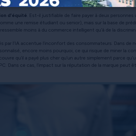
et manipulés, souvent sans leur pleine connaissance ni conse
ion d’équité
. Est-il justifiable de faire payer à deux personnes
comme une remise étudiant ou senior), mais sur la base de prédi
a ressemble moins à du commerce intelligent qu’à de la discrimin
és par l’IA accentue l’inconfort des consommateurs. Dans de 
rsonnalisé, encore moins pourquoi, ce qui risque de miner la co
ouvre qu’il a payé plus cher qu’un autre simplement parce qu’un
PC. Dans ce cas, l’impact sur la réputation de la marque peut ê