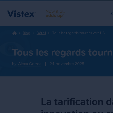
S
Blog
Détail
Tous les regards tournés vers l’IA
Tous les regards tourn
by:
Alexa Correa
|
24 novembre 2025
La tarification d