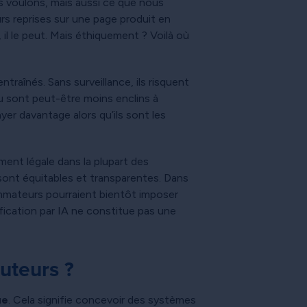
s voulons, mais aussi ce que nous
rs reprises sur une page produit en
 il le peut. Mais éthiquement ? Voilà où
aînés. Sans surveillance, ils risquent
u sont peut-être moins enclins à
yer davantage alors qu’ils sont les
ment légale dans la plupart des
ont équitables et transparentes. Dans
sommateurs pourraient bientôt imposer
ification par IA ne constitue pas une
buteurs ?
ue
. Cela signifie concevoir des systèmes