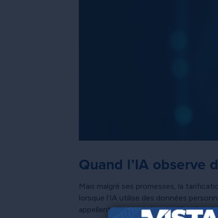
Quand l’IA observe d
Mais malgré ses promesses, la tarificat
lorsque l’IA utilise des données personne
appellent désormais
la « tarification d