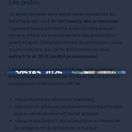
Les pistes
Un autre domaine dans lequel l'analyse avancée est
bénéfique est celui de
l'efficacité des promotions.
La preuve la plus pertinente ici est la comparaison
entre le retour sur investissement des promotions
avant et après l'adoption d'outils d'optimisation. Nous
avons constaté que cette amélioration se situe
entre 5 % et 30 % du ROI promotionnel.
Les entreprises qui utilisent l'IA peuvent collecter
beaucoup plus de points de données par rapport à la
×
modélisation traditionnelle afin de :
mieux répartir les dépenses marketing.
identifier et atténuer les événements négatifs tels
que la cannibalisation et l'achat anticipé.
comprendre l'impact des promotions au niveau de
la catégorie et du produit/de la marque