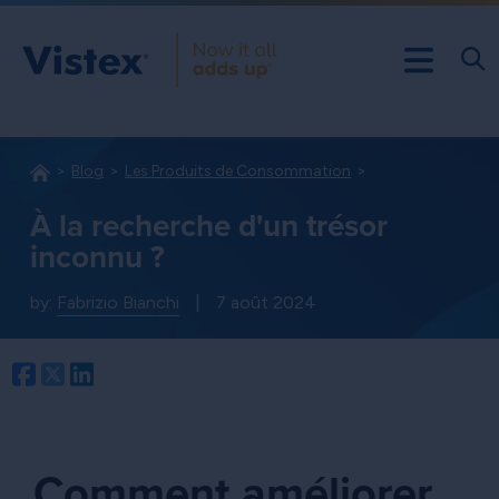
Blog
Les Produits de Consommation
À la recherche d'un trésor
inconnu ?
by:
Fabrizio Bianchi
|
7 août 2024
Facebook
Twitter
LinkedIn
Comment améliorer