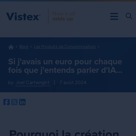
Blog
Les Produits de Consommation
Si j'avais un euro pour chaque
fois que j'entends parler d'IA...
by:
Joel Cartwright
|
7 août 2024
Facebook
Twitter
LinkedIn
Pourquoi la création