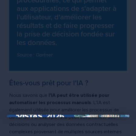
procédurales, ce qui permet
aux applications de s'adapter à
l'utilisateur, d'améliorer les
résultats et de faire progresser
la prise de décision fondée sur
les données.
Source : Gartner
Êtes-vous prêt pour l'IA ?
Nous savons que
l'IA peut être utilisée pour
automatiser les processus manuels
. L'IA est
également utilisée pour améliorer les processus de
demande. Par exemple, elle peut automatiser des
×
décisions ou analyser des données contractuelles
complexes provenant de multiples sources internes