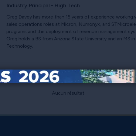
Industry Principal - High Tech
Greg Davey has more than 15 years of experience working 
sales operations roles at Micron, Numonyx, and STMicroelec
programs and the deployment of revenue management system
Greg holds a BS from Arizona State University and an MS in
Technology.
Plus d'articles par Greg Davey
Aucun résultat