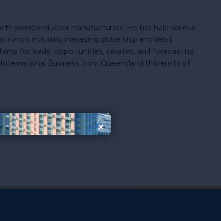
with semiconductor manufacturers. He has held various
tronics including managing global ship and debit
s for leads, opportunities, rebates, and forecasting.
 International Business from Queensland University of
×