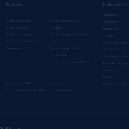
Solutions
Industries
Processus
Agriculture
Gestion des rabais
Gestion des droits et des
Automobile
Gestion des prix
royalties
L’industrie
Gestion des canaux
Gestion des performances des
chimique
Demande de remboursement
ventes
Secteur des biens
fournisseur
Gestion des promotions
de consommation
distributeur
Commerce de détai
Gestion des données de base
Haute technologie
Gestion des
Produits
licences
Solutions pour SAP
Analyse du marché
Sciences de la vie
Solutions cloud pour tout ERP
IA commerciale