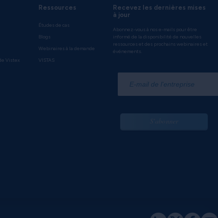
Ressources
Recevez les dernières mises
à jour
Études de cas
Abonnez-vous à nos e-mails pour être
Blogs
informé de la disponibilité de nouvelles
ressources et des prochains webinaires et
Webinaires à la demande
événements.
de Vistex
VISTAS
*
S'abonner