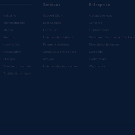
Services
Entreprise
Industrie
Support Client
À propos de nous
manufacturière
Data Science
Carrières
Médias
Formation
Emplacements
Produits
Livraison de solutions
Découvrez l’équipe de direction 
transformés
Paiements globaux
Diversité et inclusion
Restauration
Conseil aux entreprises
Durabilité
l
Musique
Analyse
Événements
Télécommunications
Livraison de programmes
Webinaires
Distribution en gros