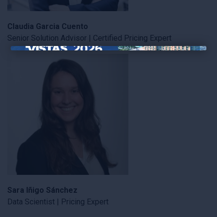
Claudia Garcia Cuento
Senior Solution Advisor | Certified Pricing Expert
×
Sara Iñigo Sánchez
Data Scientist | Pricing Expert