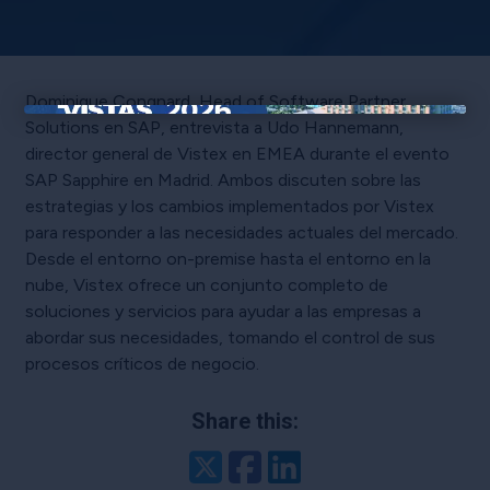
Dominique Congnard, Head of Software Partner
Solutions en SAP, entrevista a Udo Hannemann,
×
director general de Vistex en EMEA durante el evento
SAP Sapphire en Madrid. Ambos discuten sobre las
estrategias y los cambios implementados por Vistex
para responder a las necesidades actuales del mercado.
Desde el entorno on-premise hasta el entorno en la
nube, Vistex ofrece un conjunto completo de
soluciones y servicios para ayudar a las empresas a
abordar sus necesidades, tomando el control de sus
procesos críticos de negocio.
Share this:
Twitter
Facebook
LinkedIn