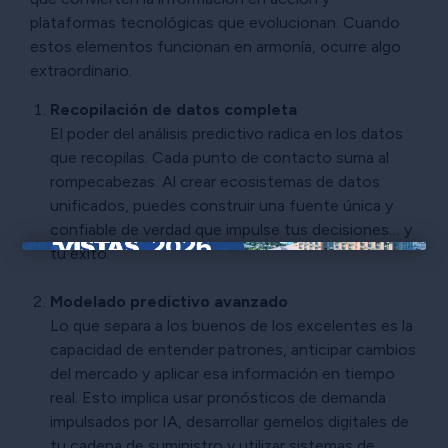
plataformas tecnológicas que evolucionan. Cuando
estos elementos funcionan en armonía, ocurre algo
extraordinario.
Recopilación de datos completa
El poder del análisis predictivo radica en los datos
que recopilas. Cada punto de contacto suma al
rompecabezas. Al crear ecosistemas de datos
unificados, puedes construir una fuente única y
confiable de verdad que impulse tus decisiones… y
tu éxito.
×
Modelado predictivo avanzado
Lo que separa a los buenos de los excelentes es la
capacidad de entender patrones, anticipar cambios
del mercado y aplicar esa información en tiempo
real. Esto implica usar pronósticos de demanda
impulsados por IA, desarrollar gemelos digitales de
tu cadena de suministro y utilizar sistemas de