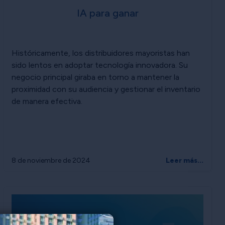
IA para ganar
Históricamente, los distribuidores mayoristas han
sido lentos en adoptar tecnología innovadora. Su
negocio principal giraba en torno a mantener la
proximidad con su audiencia y gestionar el inventario
de manera efectiva.
8 de noviembre de 2024
Leer más...