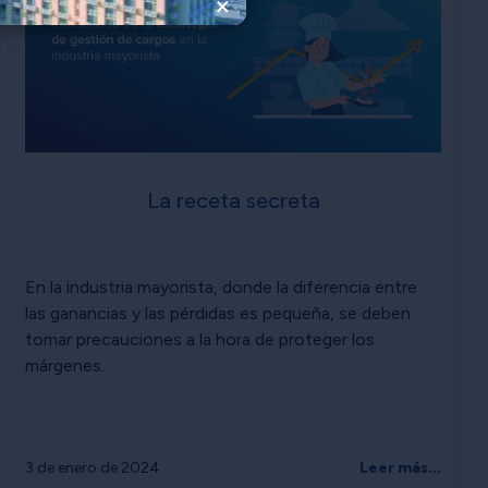
×
La receta secreta
En la industria mayorista, donde la diferencia entre
las ganancias y las pérdidas es pequeña, se deben
tomar precauciones a la hora de proteger los
márgenes.
3 de enero de 2024
Leer más...