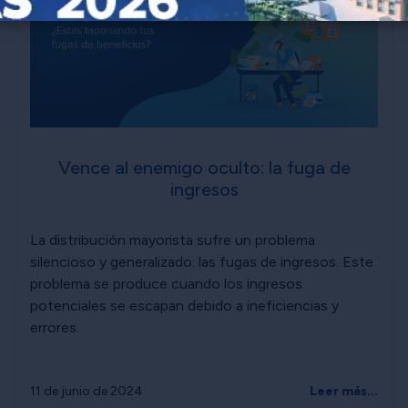
Vence al enemigo oculto: la fuga de
ingresos
La distribución mayorista sufre un problema
silencioso y generalizado: las fugas de ingresos. Este
problema se produce cuando los ingresos
potenciales se escapan debido a ineficiencias y
errores.
11 de junio de 2024
Leer más...