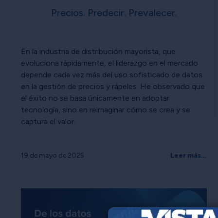
Precios. Predecir. Prevalecer.
En la industria de distribución mayorista, que
evoluciona rápidamente, el liderazgo en el mercado
depende cada vez más del uso sofisticado de datos
en la gestión de precios y rápeles. He observado que
el éxito no se basa únicamente en adoptar
tecnología, sino en reimaginar cómo se crea y se
captura el valor.
19 de mayo de 2025
Leer más...