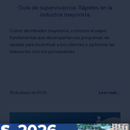
Guía de supervivencia: Rápeles en la
industria mayorista
Como distribuidor mayorista, conoces el papel
fundamental que desempeñan los programas de
rápeles para incentivar a los clientes y optimizar las
relaciones con los proveedores.
16 de enero de 2025
Leer más...