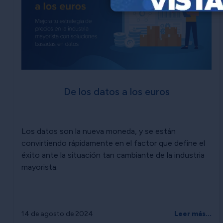
De los datos a los euros
Los datos son la nueva moneda, y se están
convirtiendo rápidamente en el factor que define el
éxito ante la situación tan cambiante de la industria
mayorista.
14 de agosto de 2024
Leer más...