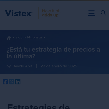
Blog
Minorista
¿Está tu estrategia de precios a
la última?
by:
Davide Abis
|
28 de enero de 2025
Facebook
Twitter
LinkedIn
Estrategias de