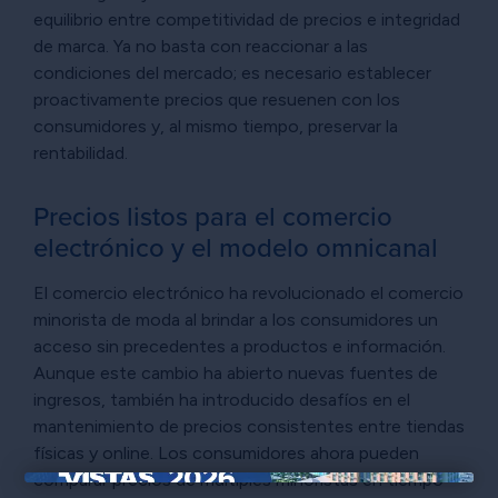
equilibrio entre competitividad de precios e integridad
de marca. Ya no basta con reaccionar a las
condiciones del mercado; es necesario establecer
proactivamente precios que resuenen con los
consumidores y, al mismo tiempo, preservar la
rentabilidad.
Precios listos para el comercio
electrónico y el modelo omnicanal
El comercio electrónico ha revolucionado el comercio
minorista de moda al brindar a los consumidores un
acceso sin precedentes a productos e información.
Aunque este cambio ha abierto nuevas fuentes de
ingresos, también ha introducido desafíos en el
mantenimiento de precios consistentes entre tiendas
físicas y online. Los consumidores ahora pueden
comparar precios de múltiples minoristas en tiempo