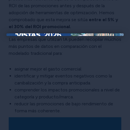
ROI de las promociones antes y después de la
adopción de herramientas de optimización. Hemos
comprobado que esta mejora se sitúa
entre el 5% y
el 30% del ROI promocional.
Las empresas que utilizan IA pueden recopilar muchos
×
más puntos de datos en comparación con el
modelado tradicional para:
asignar mejor el gasto comercial.
identificar y mitigar eventos negativos como la
canibalización y la compra anticipada.
comprender los impactos promocionales a nivel de
categoría y producto/marca.
reducir las promociones de bajo rendimiento de
forma más coherente.