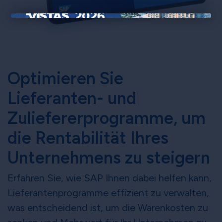
×
Optimieren Sie
Lieferanten- und
Zuliefererprogramme, um
die Rentabilität Ihres
Unternehmens zu steigern
Erfahren Sie, wie SAP Ihnen dabei helfen kann,
Lieferantenprogramme effizient zu verwalten,
was entscheidend ist, um die Warenkosten zu