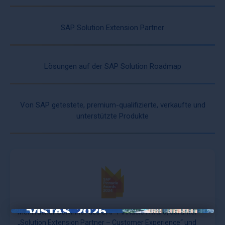
SAP Solution Extension Partner
Lösungen auf der SAP Solution Roadmap
Von SAP getestete, premium-qualifizierte, verkaufte und
unterstützte Produkte
Mehrfacher Gewinner des SAP Pinnacle Award, darunter
×
„Solution Extension Partner – Customer Experience“ und