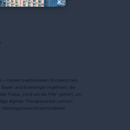
×
n
– neben traditionellen Arzneimitteln,
 Bayer und Boehringer Ingelheim, die
der Fokus „rund um die Pille“ gehört, um
ige digitale Therapieoption setzen.
e Vermögenswerte kontrollieren