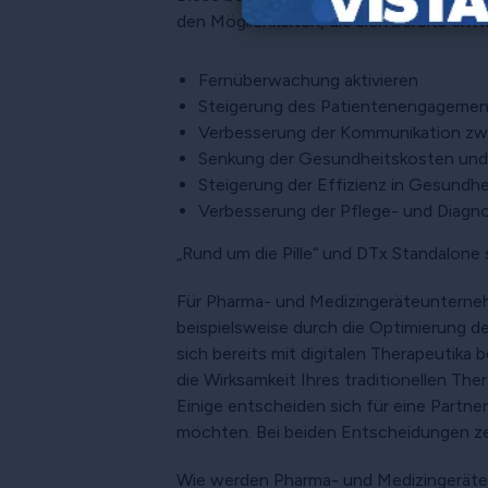
den Möglichkeiten, die sich bereits ent
Fernüberwachung aktivieren
Steigerung des Patientenengagemen
Verbesserung der Kommunikation zwi
Senkung der Gesundheitskosten und 
Steigerung der Effizienz in Gesundh
Verbesserung der Pflege- und Diagno
„Rund um die Pille“ und DTx Standalone
Für Pharma- und Medizingeräteunternehm
beispielsweise durch die Optimierung d
sich bereits mit digitalen Therapeutika
die Wirksamkeit Ihres traditionellen Th
Einige entscheiden sich für eine Part
möchten. Bei beiden Entscheidungen zeic
Wie werden Pharma- und Medizingerät