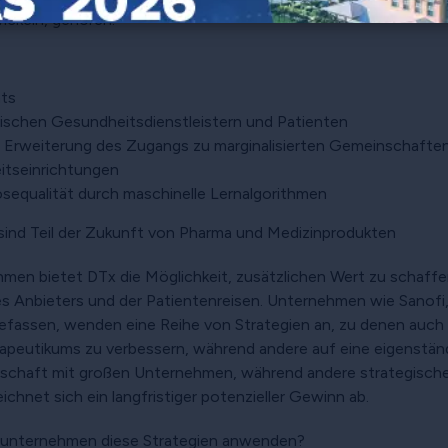
wickeln, gehören:
ts
schen Gesundheitsdienstleistern und Patienten
Erweiterung des Zugangs zu marginalisierten Gemeinschafte
eitseinrichtungen
sequalität durch maschinelle Lernalgorithmen
 sind Teil der Zukunft von Pharma und Medizinprodukten
en bietet DTx die Möglichkeit, zusätzlichen Wert zu schaffen 
es Anbieters und der Patientenreisen. Unternehmen wie Sanofi,
 befassen, wenden eine Reihe von Strategien an, zu denen auch 
erapeutikums zu verbessern, während andere auf eine eigenständ
nerschaft mit großen Unternehmen, während andere strategisch
hnet sich ein langfristiger potenzieller Gewinn ab.
eunternehmen diese Strategien anwenden?