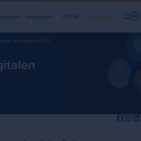
rnehmen
Ressourcen
VISTAS
Kontakt
DE
italen Therapeutik (DTx)?
gitalen
Facebo
Twi